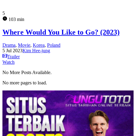
5
103 min
Where Would You Like to Go? (2023)
Drama
,
Movie
,
Korea
,
Poland
5 Jul 2023
Kim Hee-jung
Trailer
Watch
No More Posts Available.
No more pages to load.