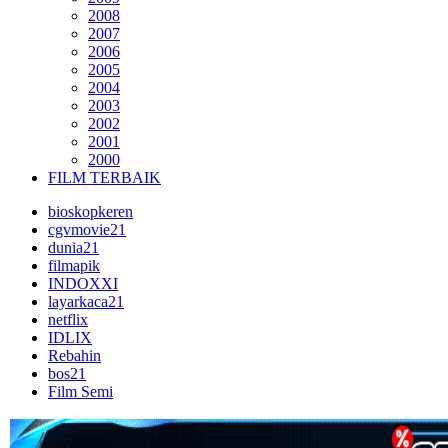
2008
2007
2006
2005
2004
2003
2002
2001
2000
FILM TERBAIK
bioskopkeren
cgvmovie21
dunia21
filmapik
INDOXXI
layarkaca21
netflix
IDLIX
Rebahin
bos21
Film Semi