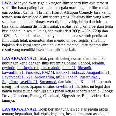
LW21
Menyediakan segala kategori film seperti film asia terbaru
serta film barat paling baru , tentu segala macam genre film mulai
dari Action , Crime , Thriller , Horror Ataupun Comedy bisa kamu
tonton serta download disini secara gratis. Kualitas film yang kami
sediakan mulai dari bluray, web-dl, hd, dvdrip, hdrip dan hdcam
bisa kamu nikmati disini dan untuk resolusi yang kami berikan tentu
bisa anda pilih sesuai keinginan mulai dari 360p, 480p, 720p dan
1080p. Namun kami tetap menyarakan kepada seluruh penikmat
film untuk tidak menonton atau mendownload segala jenis film
bajakan dan kami sarankan untuk tetap membeli atau nonton film
resmi yang memiliki lisensi dari pihak terkait.
LAYARWARNA21
Tidak pernah bekerja sama atau memiliki
hubungan kerja dengan situs streaming online
Ganool
,
rebahin
,
cgvindo
,
bioskopkeren
,
cinemaindo
,
dunia21
,
filmapik
,
kawanfilm21
,
Fmoviez
,
FMZM
,
indoxx1
,
indoxxi
,
Juraganfilm21
,
Layarkaca21
,
lk21
,
Melongfilm
,
nb21
,
Pahe in
,
Pusatfilm21
,
Sogafime
,
savefilm21
,
Streamxxi
, dan lain-lain. Kami tidak pernah
meng-host video apapun di situs
savefilm21
ini. Situs ini legal dan
hanya berisi tautan menuju situs pihak ketiga seperti Acefile, Google
Drive, Uptobox, Racaty, Openload, Zippyshare, Rapidvideo, dan
lainnya.
LAYARWARNA21
Tidak bertanggung jawab atas segala aspek
tentang kepatuhan, hak cipta, legalitas, kesopanan, atau aspek lain