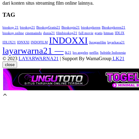
dari konten situs streaming film online lainnya.
TAG
bioskop 21
bioskop21
BioskopGratis21
Bioskopin21
bioskopkeren
Bioskopkeren21
bioskop online
cinemaindo
dunia21
filmbioskop21
full movie
gratis
hitman
IDLIX
INDOXXI
IDLIX21
IDNXXI
INDOFILM
Juraganfilm
layarkaca21
layarwarna21 —
lk21
los angeles
netflix
Subtitle Indonesia
© 2023
LAYARWARNA21
| Support By WarnaGroup
LK21
close